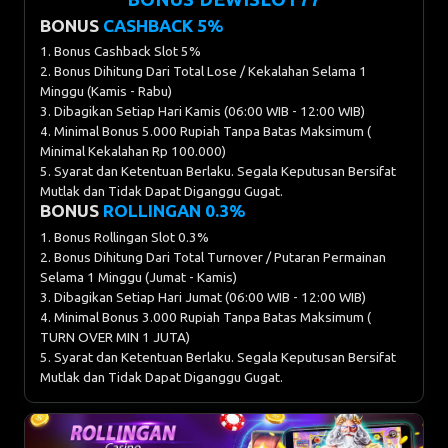
BONUS
CASHBACK 5%
1. Bonus Cashback Slot 5%
2. Bonus Dihitung Dari Total Lose / Kekalahan Selama 1
Minggu (Kamis - Rabu)
3. Dibagikan Setiap Hari Kamis (06:00 WIB - 12:00 WIB)
4. Minimal Bonus 5.000 Rupiah Tanpa Batas Maksimum (
Minimal Kekalahan Rp 100.000)
5. Syarat dan Ketentuan Berlaku. Segala Keputusan Bersifat
Mutlak dan Tidak Dapat Diganggu Gugat.
BONUS
ROLLINGAN 0.3%
1. Bonus Rollingan Slot 0.3%
2. Bonus Dihitung Dari Total Turnover / Putaran Permainan
Selama 1 Minggu (Jumat - Kamis)
3. Dibagikan Setiap Hari Jumat (06:00 WIB - 12:00 WIB)
4. Minimal Bonus 3.000 Rupiah Tanpa Batas Maksimum (
TURN OVER MIN 1 JUTA)
5. Syarat dan Ketentuan Berlaku. Segala Keputusan Bersifat
Mutlak dan Tidak Dapat Diganggu Gugat.