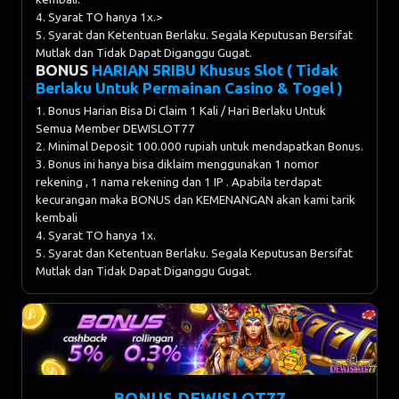
4. Syarat TO hanya 1x.>
5. Syarat dan Ketentuan Berlaku. Segala Keputusan Bersifat
Mutlak dan Tidak Dapat Diganggu Gugat.
BONUS
HARIAN 5RIBU Khusus Slot ( Tidak
Berlaku Untuk Permainan Casino & Togel )
1. Bonus Harian Bisa Di Claim 1 Kali / Hari Berlaku Untuk
Semua Member DEWISLOT77
2. Minimal Deposit 100.000 rupiah untuk mendapatkan Bonus.
3. Bonus ini hanya bisa diklaim menggunakan 1 nomor
rekening , 1 nama rekening dan 1 IP . Apabila terdapat
kecurangan maka BONUS dan KEMENANGAN akan kami tarik
kembali
4. Syarat TO hanya 1x.
5. Syarat dan Ketentuan Berlaku. Segala Keputusan Bersifat
Mutlak dan Tidak Dapat Diganggu Gugat.
BONUS DEWISLOT77